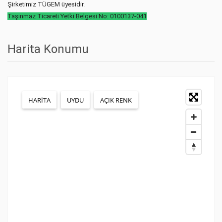
Şirketimiz TÜGEM üyesidir.
Taşınmaz Ticareti Yetki Belgesi No: 0100137-041
Harita Konumu
HARITA
UYDU
AÇIK RENK