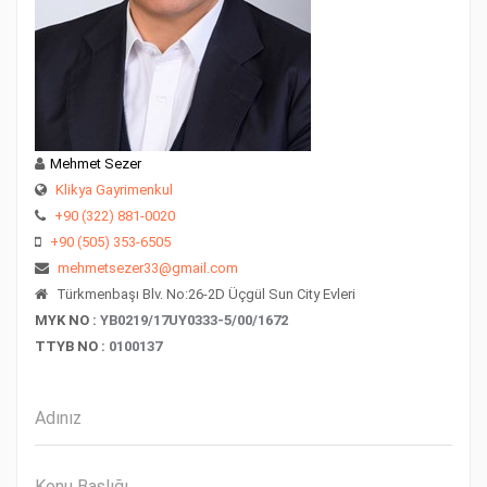
Mehmet Sezer
Klikya Gayrimenkul
+90 (322) 881-0020
+90 (505) 353-6505
mehmetsezer33@gmail.com
Türkmenbaşı Blv. No:26-2D Üçgül Sun City Evleri
MYK NO :
YB0219/17UY0333-5/00/1672
TTYB NO :
0100137