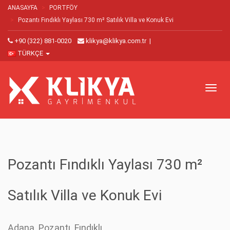
ANASAYFA
PORTFÖY
Pozantı Fındıklı Yaylası 730 m² Satılık Villa ve Konuk Evi
+90 (322) 881-0020
klikya@klikya.com.tr
|
TÜRKÇE
Toggl
naviga
Pozantı Fındıklı Yaylası 730 m²
Satılık Villa ve Konuk Evi
Adana, Pozantı, Fındıklı