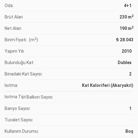
Oda:
4+1
2
Brüt Alan
230 m
2
Net Alan
190 m
2
Birim Fiyatı (m
):
28.043
Yapım Yılı:
2010
Bulunduğu Kat:
Dublex
Binadaki Kat Sayısı:
2
Isıtma:
Kat Kaloriferi (Akaryakıt)
Isıtma Tipi:
Balkon Sayısı:
Banyo Sayısı:
1
Tuvalet Sayısı:
Kullanım Durumu:
Boş