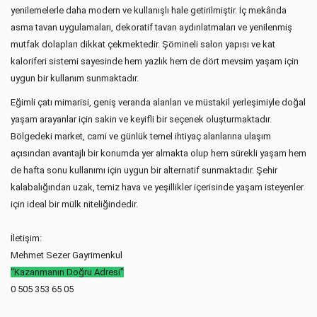
yenilemelerle daha modern ve kullanışlı hale getirilmiştir. İç mekânda
asma tavan uygulamaları, dekoratif tavan aydınlatmaları ve yenilenmiş
mutfak dolapları dikkat çekmektedir. Şömineli salon yapısı ve kat
kaloriferi sistemi sayesinde hem yazlık hem de dört mevsim yaşam için
uygun bir kullanım sunmaktadır.
Eğimli çatı mimarisi, geniş veranda alanları ve müstakil yerleşimiyle doğal
yaşam arayanlar için sakin ve keyifli bir seçenek oluşturmaktadır.
Bölgedeki market, cami ve günlük temel ihtiyaç alanlarına ulaşım
açısından avantajlı bir konumda yer almakta olup hem sürekli yaşam hem
de hafta sonu kullanımı için uygun bir alternatif sunmaktadır. Şehir
kalabalığından uzak, temiz hava ve yeşillikler içerisinde yaşam isteyenler
için ideal bir mülk niteliğindedir.
İletişim:
Mehmet Sezer Gayrimenkul
“Kazanmanın Doğru Adresi”
0 505 353 65 05