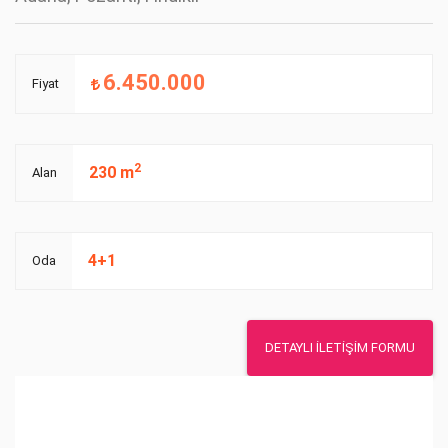
6.450.000
Fiyat
2
230 m
Alan
4+1
Oda
DETAYLI İLETİŞİM FORMU