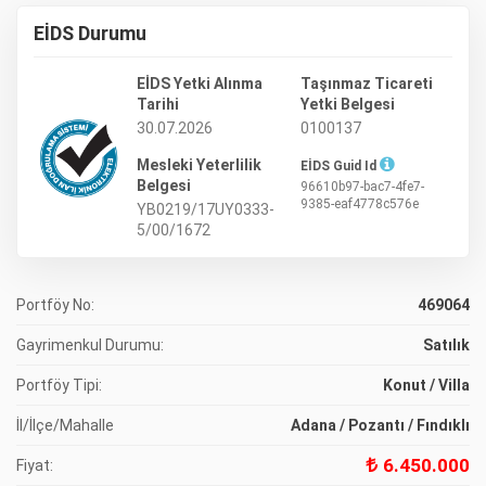
EİDS Durumu
EİDS Yetki Alınma
Taşınmaz Ticareti
Tarihi
Yetki Belgesi
30.07.2026
0100137
Mesleki Yeterlilik
EİDS Guid Id
Belgesi
96610b97-bac7-4fe7-
9385-eaf4778c576e
YB0219/17UY0333-
5/00/1672
Portföy No:
469064
Gayrimenkul Durumu:
Satılık
Portföy Tipi:
Konut / Villa
İl/İlçe/Mahalle
Adana / Pozantı / Fındıklı
6.450.000
Fiyat: