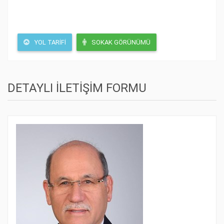
YOL TARIFI
SOKAK GÖRÜNÜMÜ
DETAYLI İLETİŞİM FORMU