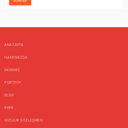
GÖNDER
ANASAYFA
HAKKIMIZDA
EKİBİMİZ
PORTFÖY
BLOG
KVKK
GİZLİLİK SÖZLEŞMESİ