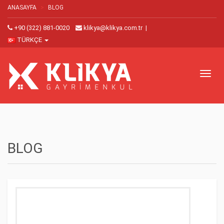
ANASAYFA
BLOG
+90 (322) 881-0020
klikya@klikya.com.tr
|
TÜRKÇE
Toggl
naviga
BLOG