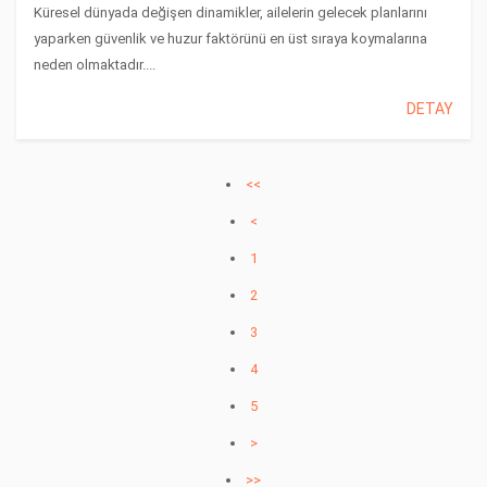
Küresel dünyada değişen dinamikler, ailelerin gelecek planlarını
yaparken güvenlik ve huzur faktörünü en üst sıraya koymalarına
neden olmaktadır....
DETAY
<<
<
1
2
3
4
5
>
>>